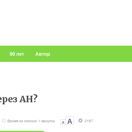
90 лет
Автор
ерез АН?
А
Время на чтение: 1 минута
2197
А