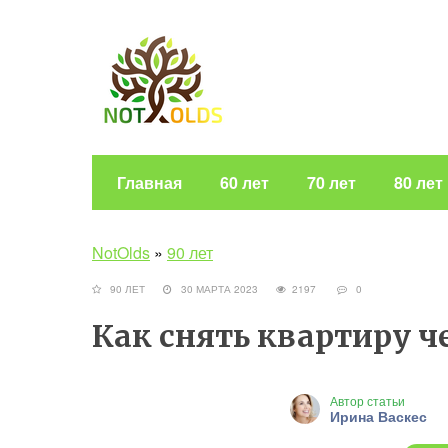
Главная
60 лет
70 лет
80 лет
NotOlds
»
90 лет
90 ЛЕТ
30 МАРТА 2023
2197
0
Как снять квартиру ч
Автор статьи
Ирина Васкес