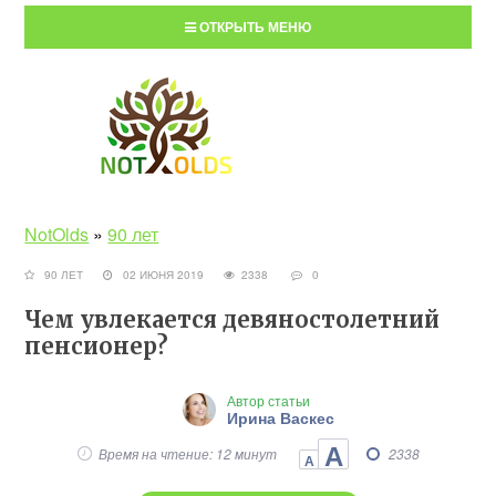
ОТКРЫТЬ МЕНЮ
NotOlds
»
90 лет
90 ЛЕТ
02 ИЮНЯ 2019
2338
0
Чем увлекается девяностолетний
пенсионер?
Автор статьи
Ирина Васкес
А
Время на чтение: 12 минут
2338
А