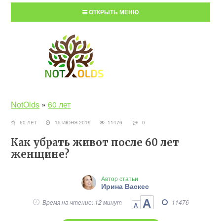
ОТКРЫТЬ МЕНЮ
NotOlds
»
60 лет
60 ЛЕТ
15 ИЮНЯ 2019
11476
0
Как убрать живот после 60 лет
женщине?
Автор статьи
Ирина Васкес
А
Время на чтение: 12 минут
11476
А