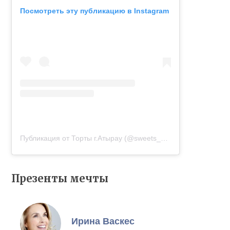
Посмотреть эту публикацию в Instagram
Публикация от Торты г.Атырау (@sweets_atyrau)
17 Апр 2019 
Презенты мечты
Ирина Васкес